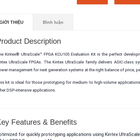
GIỚI THIỆU
Bình luận
roduct Description
e Kintex® UltraScale™ FPGA KCU105 Evaluation Kit is the perfect developm
ntex UltraScale FPGAs. The Kintex UltraScale family delivers ASIC-class 
wer management for next generation systems at the right balance of price, 
is kit is ideal for those prototyping for medium- to high-volume applications
her DSP-intensive applications.
ey Features & Benefits
DE1-SoC Board
DE10-Standar
ptimized for quickly prototyping applications using Kintex UltraSca