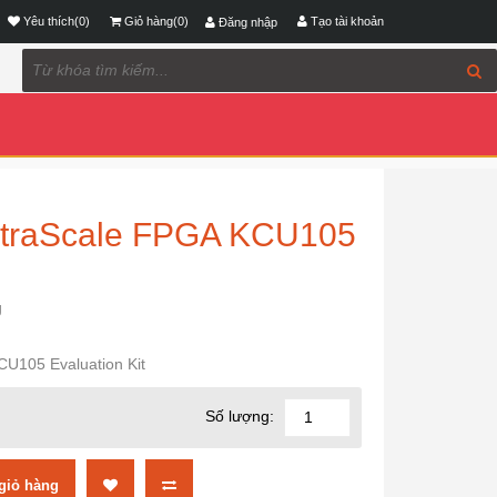
Yêu thích(0)
Giỏ hàng(0)
Tạo tài khoản
Đăng nhập
 UltraScale FPGA KCU105
g
KCU105 Evaluation Kit
Số lượng: