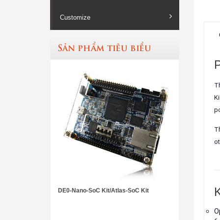
Customize
Sản phẩm tiêu biểu
P
Th
Ki
po
Th
ot
K
DE0-Nano-SoC Kit/Atlas-SoC Kit
DE10-Nano Kit
O