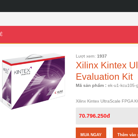
HỆ
Lượt xem:
1937
Xilinx Kintex
Evaluation Kit
Mã sản phẩm :
ek-u1-kcu105-
Xilinx Kintex UltraScale FPGA 
70.796.250đ
MUA NGAY