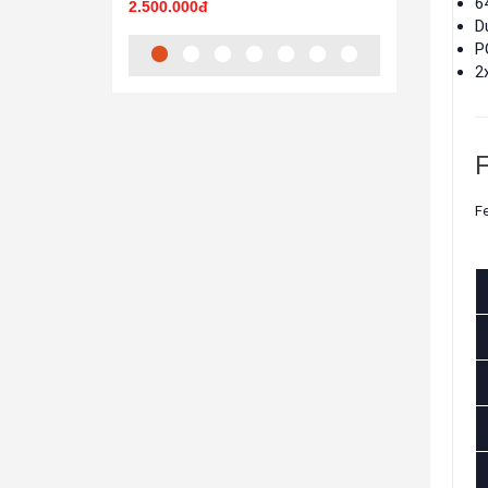
6
2.500.000đ
3.299.000đ
D
P
2
F
Fe