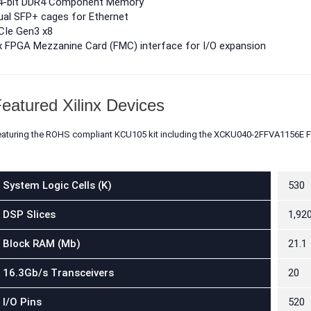
4-bit DDR4 Component Memory
5.975.000đ
8.499.000đ
ual SFP+ cages for Ethernet
CIe Gen3 x8
x FPGA Mezzanine Card (FMC) interface for I/O expansion
eatured Xilinx Devices
aturing the ROHS compliant KCU105 kit including the
XCKU040-2FFVA1156E 
System Logic Cells (K)
530
DSP Slices
1,92
Block RAM (Mb)
21.1
16.3Gb/s Transceivers
20
I/O Pins
520