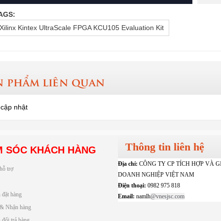
AGS:
Xilinx Kintex UltraScale FPGA KCU105 Evaluation Kit
n phẩm liên quan
cập nhật
Thông tin liên hệ
 SÓC KHÁCH HÀNG
Địa chỉ:
CÔNG TY CP TÍCH HỢP VÀ G
hỗ trợ
DOANH NGHIỆP VIỆT NAM
Điện thoại:
0982 975 818
 đặt hàng
Email:
namlh
@vnesjsc.com
 & Nhận hàng
đổi trả hàng