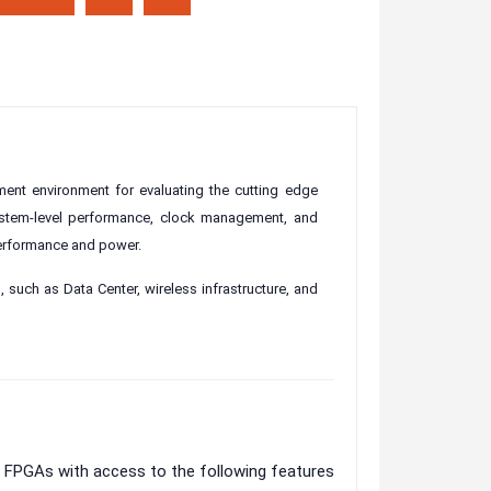
ent environment for evaluating the cutting edge
system-level performance, clock management, and
performance and power.
, such as Data Center, wireless infrastructure, and
d
Altera DE1 Board
DE0-Nano D
Board
le FPGAs with access to the following features