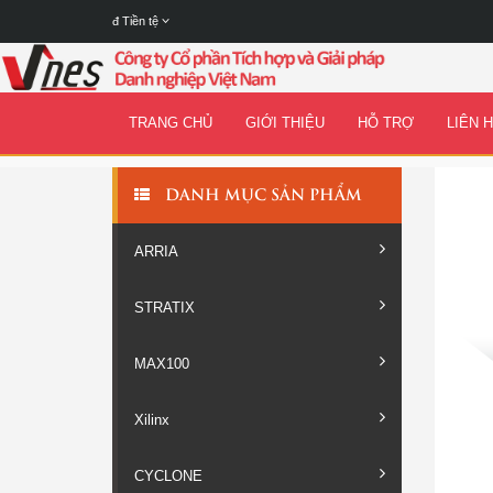
đ
Tiền tệ
TRANG CHỦ
GIỚI THIỆU
HỖ TRỢ
LIÊN 
DANH MỤC SẢN PHẨM
ARRIA
STRATIX
MAX100
Xilinx
CYCLONE